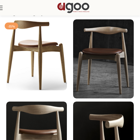
Trang chủ
Phòng Bếp
Ghế ăn
-35%