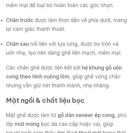
mềm mại để loại bỏ hoàn toàn các góc nhọn.
Chân trước
được làm thon dần về phía dưới, mang
lại cảm giác thanh thoát.
Chân sau
nối liền với tựa lưng, được bo tròn và
uốn nhẹ, tạo nên dáng ghế liền mạch, mềm mại.
Các chân ghế được liên kết bởi
hệ khung gỗ uốn
cong theo hình vuông lõm
, giúp ghế vững chắc
nhưng vẫn giữ nét thanh mảnh, nhẹ nhàng.
Mặt ngồi & chất liệu bọc
Mặt ghế được làm từ
gỗ dán veneer ép cong
, phủ
lớp
mút mỏng
bọc da cao cấp hoặc vải, giúp
người ngồi cảm thấy
êm ái và thoải mái
trong thời