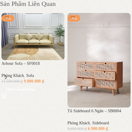
Sản Phẩm Liên Quan
-15%
-20%
Arbour Sofa – SF0018
Phòng Khách
,
Sofa
9.800.000
₫
11.500.000
₫
Thêm vào giỏ hàng
Tủ Sideboard 6 Ngăn – SB0004
Phòng Khách
,
Sideboard
6.900.000
₫
8.600.000
₫