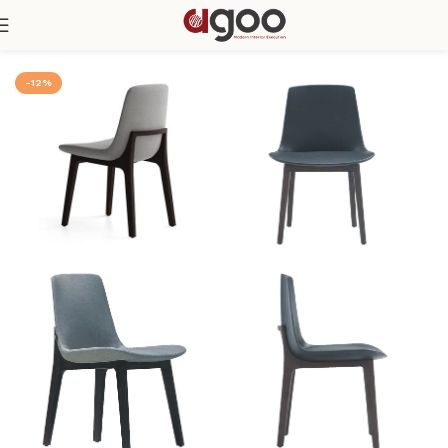
Trang chủ
Phòng Bếp
Ghế ăn
-12%