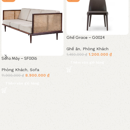
Ghế Grace – G0024
Ghế ăn
,
Phòng Khách
1.200.000
₫
1.450.000
₫
Sofa Mây – SF0016
Thêm vào giỏ hàng
Phòng Khách
,
Sofa
8.900.000
₫
11.900.000
₫
Thêm vào giỏ hàng
Read More