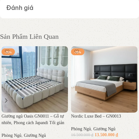
Đánh giá
Sản Phẩm Liên Quan
-18%
-18%
Giường ngủ Oasis GN0011 – Gỗ tự
Nordic Luxe Bed – GN0013
nhiên, Phong cách Japandi Tối giản
Phòng Ngủ
,
Giường Ngủ
13.500.000
₫
16.500.000
₫
Phòng Ngủ
,
Giường Ngủ