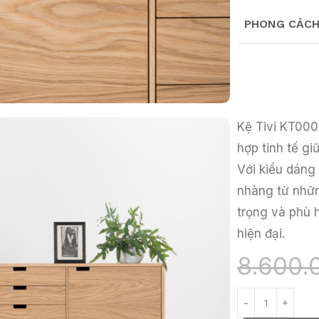
PHONG CÁC
Kệ Tivi KT0005
hợp tinh tế g
Với kiểu dáng
nhàng từ nhữn
trọng và phù 
hiện đại.
8.600