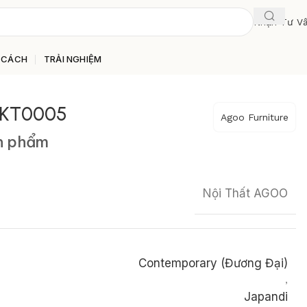
Nhận Tư V
 CÁCH
TRẢI NGHIỆM
– KT0005
Agoo Furniture
ản phẩm
Nội Thất AGOO
Contemporary (Đương Đại)
,
Japandi