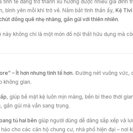
à tinh tế đang trở thành xu hướng được nhiều gia đình t
, bình yên mỗi khi trở về. Nắm bắt tinh thần ấy,
Kệ Tiv
 chút đồng quê nhẹ nhàng, gần gũi với thiên nhiên
.
ệ này không chỉ là một món đồ nội thất hữu dụng mà cò
re” – Ít hơn nhưng tinh tế hơn.
Đường nét vuông vức, d
o không gian.
cấp
, giúp bề mặt kệ luôn mịn màng, bền bỉ theo thời gi
, gần gũi mà vẫn sang trọng.
oang tủ hai bên
giúp người dùng dễ dàng sắp xếp và lưu t
 hảo cho các căn hộ chung cư, nhà phố hiện đại – nơi 