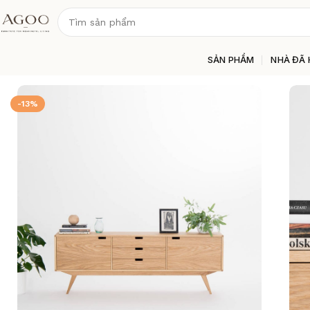
SẢN PHẨM
NHÀ ĐÃ 
Trang chủ
Phòng Khách
Kệ Tivi
Kệ Tivi – KT0005
-13%