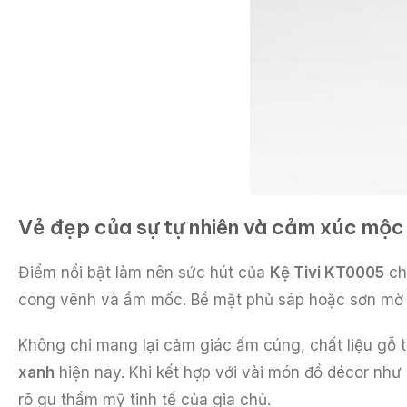
Vẻ đẹp của sự tự nhiên và cảm xúc mộ
Điểm nổi bật làm nên sức hút của
Kệ Tivi KT0005
ch
cong vênh và ẩm mốc. Bề mặt phủ sáp hoặc sơn mờ gi
Không chỉ mang lại cảm giác ấm cúng, chất liệu gỗ t
xanh
hiện nay. Khi kết hợp với vài món đồ décor như 
rõ gu thẩm mỹ tinh tế của gia chủ.