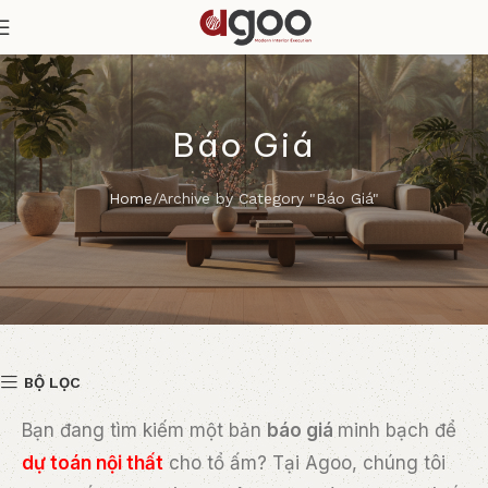
Báo Giá
Home
Archive by Category "Báo Giá"
BỘ LỌC
Bạn đang tìm kiếm một bản
báo giá
minh bạch để
dự toán nội thất
cho tổ ấm? Tại Agoo, chúng tôi