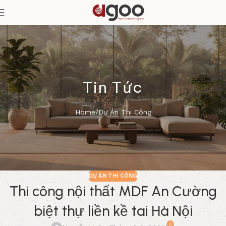
Tin Tức
Home
Dự Án Thi Công
DỰ ÁN THI CÔNG
Thi công nội thất MDF An Cường
biệt thự liền kề tai Hà Nội
0