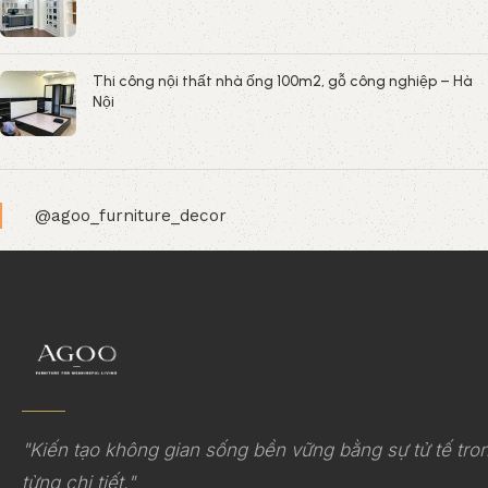
Thi công nội thất nhà ống 100m2, gỗ công nghiệp – Hà
Nội
@agoo_furniture_decor
"Kiến tạo không gian sống bền vững bằng sự tử tế tro
từng chi tiết."