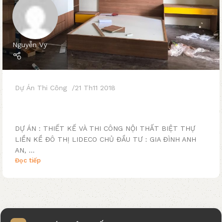
Nguyễn Vy
Dự Án Thi Công
21 Th11 2018
Thi công nội thất biệt thự liền kề Lideco – Hà
Nội
DỰ ÁN : THIẾT KẾ VÀ THI CÔNG NỘI THẤT BIỆT THỰ
LIỀN KỀ ĐÔ THỊ LIDECO CHỦ ĐẦU TƯ : GIA ĐÌNH ANH
AN, ...
Đọc tiếp