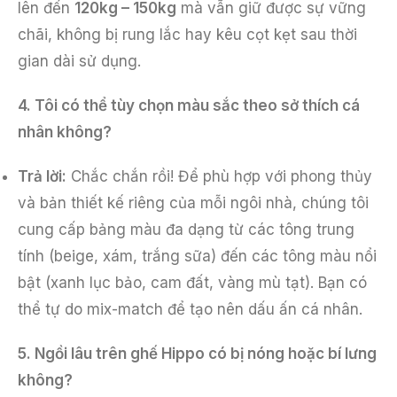
lên đến
120kg – 150kg
mà vẫn giữ được sự vững
chãi, không bị rung lắc hay kêu cọt kẹt sau thời
gian dài sử dụng.
4. Tôi có thể tùy chọn màu sắc theo sở thích cá
nhân không?
Trả lời:
Chắc chắn rồi! Để phù hợp với phong thủy
và bản thiết kế riêng của mỗi ngôi nhà, chúng tôi
cung cấp bảng màu đa dạng từ các tông trung
tính (beige, xám, trắng sữa) đến các tông màu nổi
bật (xanh lục bảo, cam đất, vàng mù tạt). Bạn có
thể tự do mix-match để tạo nên dấu ấn cá nhân.
5. Ngồi lâu trên ghế Hippo có bị nóng hoặc bí lưng
không?