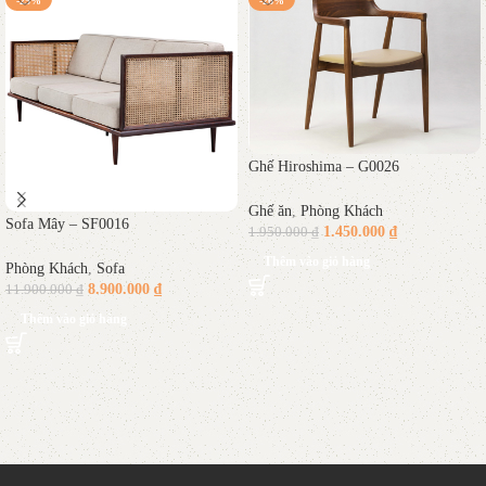
Ghế Hiroshima – G0026
Ghế ăn
,
Phòng Khách
Sofa Mây – SF0016
1.450.000
₫
1.950.000
₫
Thêm vào giỏ hàng
Phòng Khách
,
Sofa
8.900.000
₫
11.900.000
₫
Thêm vào giỏ hàng
Read More