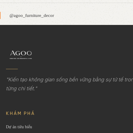
@agoo_furniture_decor
"Kiến tạo không gian sống bền vững bằng sự tử tế tro
từng chi tiết."
KHÁM PHÁ
Dự án tiêu biểu