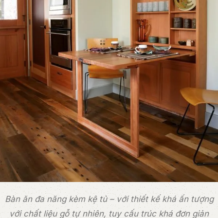
Bàn ăn đa năng kèm kệ tủ – với thiết kế khá ấn tượng
với chất liệu gỗ tự nhiên, tuy cấu trúc khá đơn giản