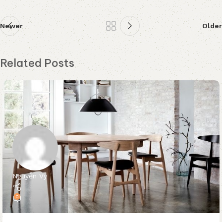
Newer
Older
Related Posts
Nguyễn Vy
0