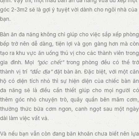
định. Vậy thì, một mẫu bàn ăn đa năng vừa đủ xếp một
góc 2-3m2 sẽ là gợi ý tuyệt vời dành cho ngôi nhà của
bạn.
Bàn ăn đa năng không chỉ giúp cho việc sắp xếp phòng
bếp trở nên dễ dàng, tiện lợi và gọn gàng hơn mà còn
tạo ra khu vực ăn uống thú vị cho các thành viên trong
gia đình. Mọi
“góc chết”
trong phòng đều có thể trở
thành vị trí
“đắc địa”
đặt bàn ăn. Đặc biệt, với một că
hộ có diện tích nhỏ thì sự hiện diện của chiếc bàn ăn
đa năng sẽ là điều cần thiết giúp cho mọi người có
thêm góc nhỏ chuyện trò, quây quần bên mâm cơm,
thưởng thức bữa cơm ngon, canh ngọt sau một ngày
dài làm việc vất vả.
Và nếu bạn vẫn còn đang băn khoăn chưa biết nên lựa