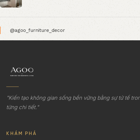
@agoo_furniture_decor
"Kiến tạo không gian sống bền vững bằng sự tử tế tro
từng chi tiết."
KHÁM PHÁ