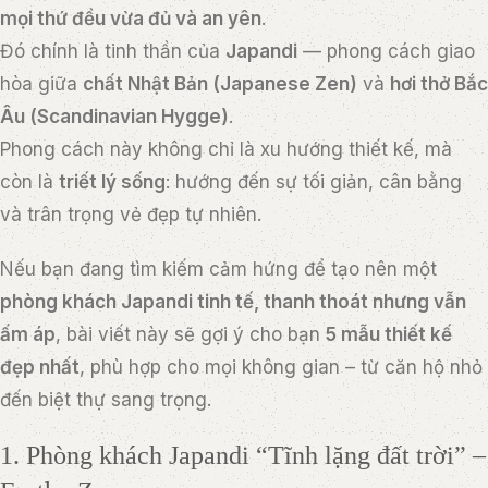
mọi thứ đều vừa đủ và an yên
.
Đó chính là tinh thần của
Japandi
— phong cách giao
hòa giữa
chất Nhật Bản (Japanese Zen)
và
hơi thở Bắc
Âu (Scandinavian Hygge)
.
Phong cách này không chỉ là xu hướng thiết kế, mà
còn là
triết lý sống
: hướng đến sự tối giản, cân bằng
và trân trọng vẻ đẹp tự nhiên.
Nếu bạn đang tìm kiếm cảm hứng để tạo nên một
phòng khách Japandi tinh tế, thanh thoát nhưng vẫn
ấm áp
, bài viết này sẽ gợi ý cho bạn
5 mẫu thiết kế
đẹp nhất
, phù hợp cho mọi không gian – từ căn hộ nhỏ
đến biệt thự sang trọng.
1. Phòng khách Japandi “Tĩnh lặng đất trời” –