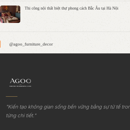
Thi công nội thất biệt thự phong cách Bắc Âu tại Hà Nội
@agoo_furniture_decor
"Kiến tạo không gian sống bền vững bằng sự tử tế tro
từng chi tiết."