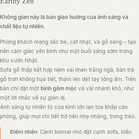
Earthy Zen
Không gian này là bản giao hưởng của ánh sáng và
chất liệu tự nhiên.
Phòng khách mang sắc be, cát nhạt, và gỗ sáng – tạo
nên cảm giác yên bình như một buổi sáng sớm trong
khu vườn Nhật.
Sofa gỗ thấp kết hợp nệm vải linen trắng ngà, bàn trà
gỗ trơn không họa tiết, thảm len dệt tay tông ấm. Trên
bàn chỉ đặt một
bình gốm mộc
và vài nhánh khô, như
một lời nhắc về sự giản dị.
Ánh sáng tự nhiên từ cửa kính lớn lan tỏa khắp căn
phòng, giúp mọi chi tiết trở nên nhẹ nhàng, trong trẻo.
Điểm nhấn:
Cành bonsai nhỏ đặt cạnh sofa, biểu