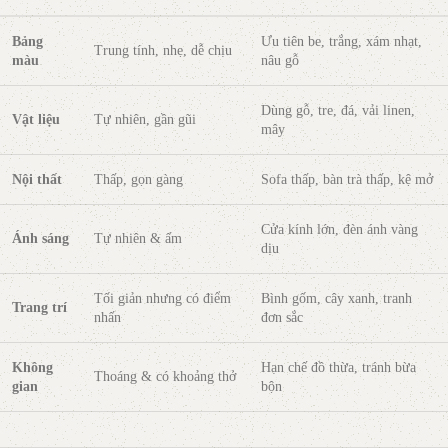
Bảng
Ưu tiên be, trắng, xám nhạt,
Trung tính, nhẹ, dễ chịu
màu
nâu gỗ
Dùng gỗ, tre, đá, vải linen,
Vật liệu
Tự nhiên, gần gũi
mây
Nội thất
Thấp, gọn gàng
Sofa thấp, bàn trà thấp, kệ mở
Cửa kính lớn, đèn ánh vàng
Ánh sáng
Tự nhiên & ấm
dịu
Tối giản nhưng có điểm
Bình gốm, cây xanh, tranh
Trang trí
nhấn
đơn sắc
Không
Hạn chế đồ thừa, tránh bừa
Thoáng & có khoảng thở
gian
bộn