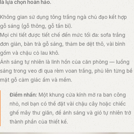
là lựa chọn hoàn hảo.
Không gian sử dụng tông trắng ngà chủ đạo kết hợp
gỗ sáng (gỗ thông, gỗ tần bì).
Mọi chi tiết được tiết chế đến mức tối đa: sofa trắng
đơn giản, bàn trà gỗ sáng, thảm be dệt thô, vài bình
gốm và chậu cỏ lau khô.
Ánh sáng tự nhiên là linh hồn của căn phòng — luồng
sáng trong veo đi qua rèm voan trắng, phủ lên từng bề
mặt gỗ cảm giác ấm và mềm.
Điểm nhấn:
Một khung cửa kính mở ra ban công
nhỏ, nơi bạn có thể đặt vài chậu cây hoặc chiếc
ghế mây thư giãn, để ánh sáng và gió tự nhiên trở
thành phần của thiết kế.