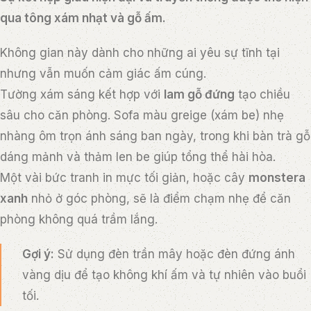
qua tông xám nhạt và gỗ ấm.
Không gian này dành cho những ai yêu sự tĩnh tại
nhưng vẫn muốn cảm giác ấm cúng.
Tường xám sáng kết hợp với
lam gỗ đứng
tạo chiều
sâu cho căn phòng. Sofa màu greige (xám be) nhẹ
nhàng ôm trọn ánh sáng ban ngày, trong khi bàn trà gỗ
dáng mảnh và thảm len be giúp tổng thể hài hòa.
Một vài bức tranh in mực tối giản, hoặc cây
monstera
xanh
nhỏ ở góc phòng, sẽ là điểm chạm nhẹ để căn
phòng không quá trầm lắng.
Gợi ý:
Sử dụng đèn trần mây hoặc đèn đứng ánh
vàng dịu để tạo không khí ấm và tự nhiên vào buổi
tối.