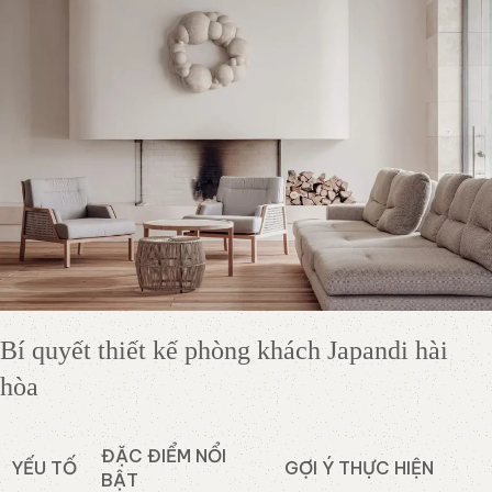
Bí quyết thiết kế phòng khách Japandi hài
hòa
ĐẶC ĐIỂM NỔI
YẾU TỐ
GỢI Ý THỰC HIỆN
BẬT