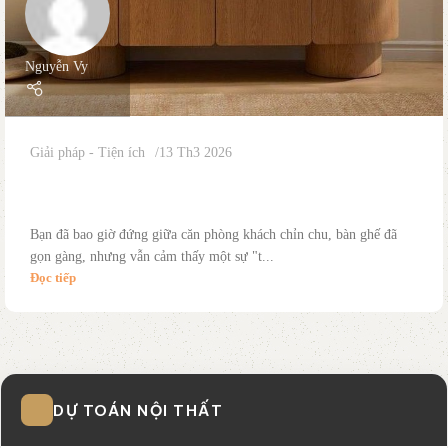
Nguyễn Vy
Giải pháp - Tiện ích
13 Th3 2026
Đánh thức 3 “góc chết” đắt giá trong nhà bằng tủ
Sideboard
Bạn đã bao giờ đứng giữa căn phòng khách chỉn chu, bàn ghế đã
gọn gàng, nhưng vẫn cảm thấy một sự "t...
Đọc tiếp
DỰ TOÁN NỘI THẤT