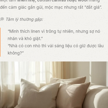
Một tấm
linen nhẹ, cotton canvas hoặc wool
mang
đến cảm giác gần gũi, mộc mạc nhưng rất “đắt giá”.
💭
Tâm lý thường gặp:
“Mình thích linen vì trông tự nhiên, nhưng sợ nó
nhăn và khó giặt.”
“Nhà có con nhỏ thì vải sáng liệu có giữ được lâu
không?”