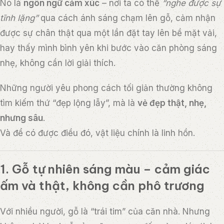
Nó là
ngôn ngữ cảm xúc
– nơi ta có thể
“nghe được sự
tĩnh lặng”
qua cách ánh sáng chạm lên gỗ, cảm nhận
được sự chân thật qua một lần đặt tay lên bề mặt vải,
hay thấy mình bình yên khi bước vào căn phòng sáng
nhẹ, không cần lời giải thích.
Những người yêu phong cách tối giản thường không
tìm kiếm thứ “đẹp lộng lẫy”, mà là
vẻ đẹp thật, nhẹ,
nhưng sâu
.
Và để có được điều đó, vật liệu chính là linh hồn.
1. Gỗ tự nhiên sáng màu – cảm giác
ấm và thật, không cần phô trương
Với nhiều người, gỗ là “trái tim” của căn nhà. Nhưng