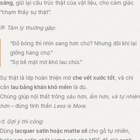
sáng
, giữ lại cấu trúc thật của vật liệu, cho cảm giác
“chạm thấy sự thật”.
💭
Tâm lý thường gặp:
“Đồ bóng thì nhìn sang hơn chứ? Nhưng đôi khi lại
giống hàng chợ.”
“Sợ bề mặt mờ khó lau chùi.”
Sự thật là lớp hoàn thiện mờ
che vết xước tốt
, và chỉ
cần
lau bằng khăn khô mềm
là đủ.
Chúng giúp nội thất trông
sâu hơn, ấm hơn, và tự nhiên
hơn
– đúng tinh thần
Less is More
.
🎨
Gợi ý thi công:
Dùng
lacquer satin hoặc matte oil
cho gỗ tự nhiên,