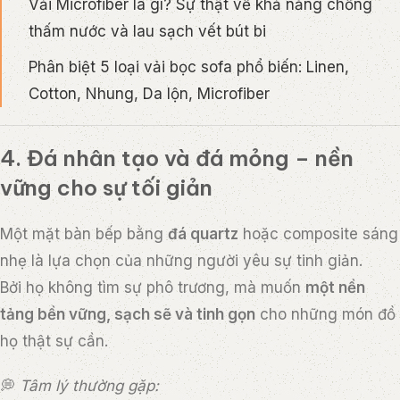
Vải Microfiber là gì? Sự thật về khả năng chống
thấm nước và lau sạch vết bút bi
Phân biệt 5 loại vải bọc sofa phổ biến: Linen,
Cotton, Nhung, Da lộn, Microfiber
4. Đá nhân tạo và đá mỏng – nền
vững cho sự tối giản
Một mặt bàn bếp bằng
đá quartz
hoặc composite sáng
nhẹ là lựa chọn của những người yêu sự tinh giản.
Bởi họ không tìm sự phô trương, mà muốn
một nền
tảng bền vững, sạch sẽ và tinh gọn
cho những món đồ
họ thật sự cần.
💭
Tâm lý thường gặp: