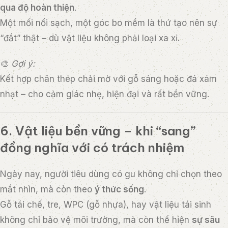
qua độ hoàn thiện
.
Một mối nối sạch, một góc bo mềm là thứ tạo nên sự
“đắt” thật – dù vật liệu không phải loại xa xỉ.
🎨
Gợi ý:
Kết hợp chân thép chải mờ với gỗ sáng hoặc đá xám
nhạt – cho cảm giác nhẹ, hiện đại và rất bền vững.
6. Vật liệu bền vững – khi “sang”
đồng nghĩa với có trách nhiệm
Ngày nay, người tiêu dùng có gu không chỉ chọn theo
mắt nhìn, mà còn theo
ý thức sống
.
Gỗ tái chế, tre, WPC (gỗ nhựa), hay vật liệu tái sinh
không chỉ bảo vệ môi trường, mà còn thể hiện
sự sâu