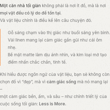
Một căn nhà tối giản
không phải là nơi ít đồ, mà là nơi
mọi vật đều có lý do để tồn tại
.
Và vật liệu chính là điều kể lên câu chuyện đó.
Gỗ sáng chạm vào thị giác như buổi sáng yên bình.
Vải linen mang lại cảm giác gần gũi như cái ôm
nhẹ.
Bề mặt matte làm dịu ánh nhìn, và kim loại mờ tạo
điểm nhấn chắc chắn, tinh tế.
Khi hiểu được ngôn ngữ của vật liệu, bạn sẽ không còn
chọn đồ vì “đẹp”, mà vì
cảm giác sống
mà nó mang lại
–
một cảm giác bền, ấm, và sâu – như chính triết lý của
cuộc sống tối giản:
Less is More.