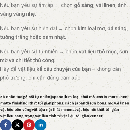
Nếu bạn yêu sự ấm áp → chọn
gỗ sáng, vải linen, ánh
sáng vàng nhẹ
.
Nếu bạn yêu sự hiện đại → chọn
kim loại mờ, đá sáng,
tường trắng hoặc xám nhạt
.
Nếu bạn yêu sự tự nhiên → chọn
vật liệu thô mộc, sơn
mờ và chi tiết thủ công.
Hãy để vật liệu
kể câu chuyện của bạn
– không cần
phô trương, chỉ cần đúng cảm xúc.
đá nhân tạo
gỗ sồi tự nhiên
japandi
kim loại chải mờ
less is more
linen
matte finish
nội thất tối giản
phong cách japandi
sơn bóng mờ
vải linen
vật liệu bền vững
vật liệu nội thất minimal
vật liệu nội thất tối giản
vật liệu sang trọng
vật liệu tinh tế
vật liệu tối giản
veneer