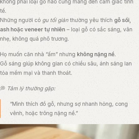
không phải loại gỗ nào cũng mang đến cảm giác tinh
tế.
Những người có
gu tối giản
thường yêu thích
gỗ sồi,
ash hoặc veneer tự nhiên
– loại gỗ có sắc sáng, vân
nhẹ, không quá phô trương.
Họ muốn căn nhà “ấm” nhưng
không nặng nề
.
Gỗ sáng giúp không gian có chiều sâu, ánh sáng lan
tỏa mềm mại và thanh thoát.
💭
Tâm lý thường gặp:
“Mình thích đồ gỗ, nhưng sợ nhanh hỏng, cong
vênh, hoặc trông nặng nề.”