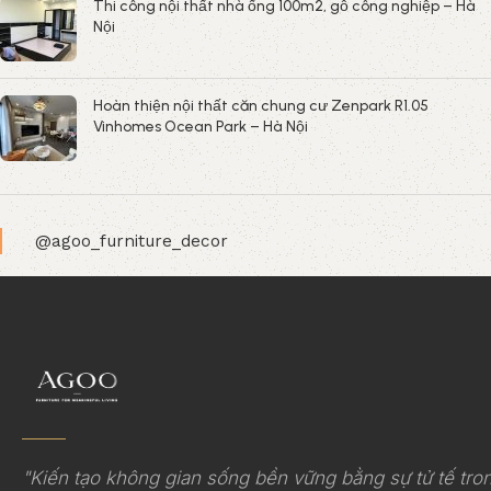
Thi công nội thất nhà ống 100m2, gỗ công nghiệp – Hà
Nội
Hoàn thiện nội thất căn chung cư Zenpark R1.05
Vinhomes Ocean Park – Hà Nội
@agoo_furniture_decor
"Kiến tạo không gian sống bền vững bằng sự tử tế tro