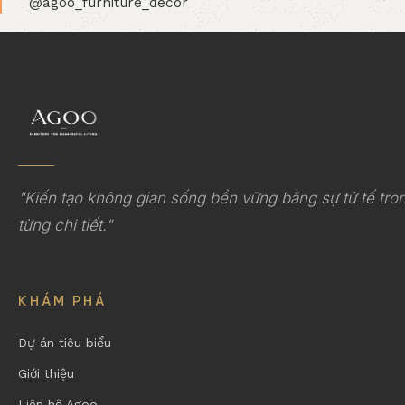
KHÁM PHÁ
Dự án tiêu biểu
Giới thiệu
Liên hệ Agoo
KẾT NỐI
HOTLINE
0966.70.3959
EMAIL
Contact.agoo.vn@gmail.com
© 2026
Nội Thất Agoo – Nội Thất Japandi,