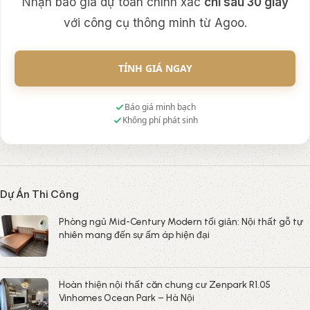
Phòng ngủ Mid-Century Modern tối giản: Nội thất gỗ tự
nhiên mang đến sự ấm áp hiện đại
Hoàn thiện nội thất căn chung cư Zenpark R1.05
Vinhomes Ocean Park – Hà Nội
Nội Thất Japandi: Biến Căn Tập Thể Thành Không Gian
Sống Tối Giản
Thi công nội thất chung cư An Bình – Hà Nội
Thi công nội thất biệt thự liền kề Lideco – Hà Nội