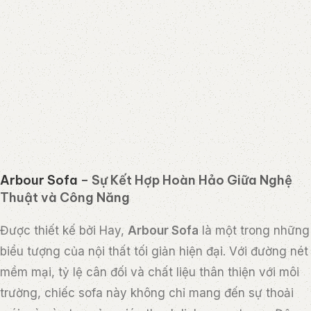
Được thiết kế bởi Hay,
Arbour Sofa
là một trong những
biểu tượng của nội thất tối giản hiện đại. Với đường nét
mềm mại, tỷ lệ cân đối và chất liệu thân thiện với môi
trường, chiếc sofa này không chỉ mang đến sự thoải
mái mà còn tạo cảm giác thanh lịch, sang trọng. Đệm
mút cao cấp được sử dụng để đảm bảo độ đàn hồi và
hỗ trợ tối đa cho người dùng.
5. Tại Sao Sofa Gỗ Kết Hợp Nỉ hoặc Da Là
Lựa Chọn Hoàn Hảo?
Tính bền vững
: Chất liệu gỗ tự nhiên kết hợp với vải nỉ hoặc da
giúp sofa có tuổi thọ cao, ít bị lỗi thời.
Dễ kết hợp với nhiều phong cách nội thất
: Dù bạn theo đuổi