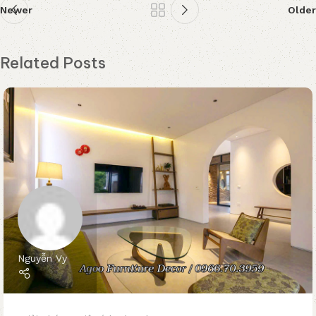
Nguyễn Vy
Giải pháp - Tiện ích
21 Th2 2025
Nên Chọn Sofa KBH Bọc Nỉ Hay Da Công
Nghiệp Cho Phong Cách Rustic – Minimalist?
Bộ sofa KBH với phần khung làm từ gỗ tần bì (Ash) mang
vẻ đẹp tự nhiên, mộc mạc nhưng không kém phần...
Đọc tiếp
DỰ TOÁN NỘI THẤT