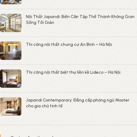
Japandi Contemporary: Đẳng cấp phòng ngủ Master
cho gia chủ tinh tế
@agoo_furniture_decor
"Kiến tạo không gian sống bền vững bằng sự tử tế tro
từng chi tiết."