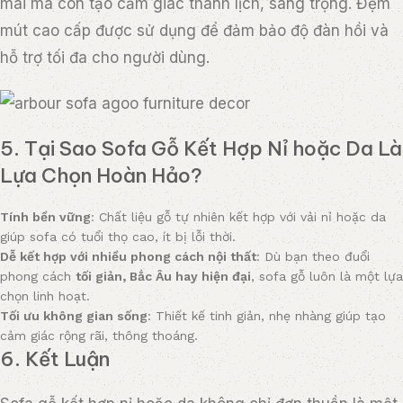
phong cách
tối giản, Bắc Âu hay hiện đại
, sofa gỗ luôn là một lựa
chọn linh hoạt.
Tối ưu không gian sống
: Thiết kế tinh giản, nhẹ nhàng giúp tạo
cảm giác rộng rãi, thông thoáng.
6. Kết Luận
Sofa gỗ kết hợp nỉ hoặc da không chỉ đơn thuần là một
món đồ nội thất mà còn phản ánh gu thẩm mỹ và
phong cách sống của gia chủ. Những mẫu sofa như
KBH, Kalmar và Arbour Sofa
không chỉ mang lại trải
nghiệm ngồi êm ái, thoải mái mà còn giúp không gian
sống trở nên tinh tế, sang trọng và đầy cảm hứng. Nếu
bạn đang tìm kiếm một mẫu sofa phù hợp với phong
cách tối giản, đây chắc chắn là những lựa chọn không
thể bỏ qua.