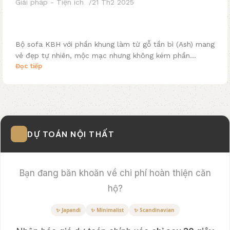
Bạn đang băn khoăn về chi phí hoàn thiện căn
hộ?
✨ Japandi
✨ Minimalist
✨ Scandinavian
Nhận báo giá dự toán chính xác
chỉ sau 30 giây
với công cụ thông minh từ Agoo.
TÍNH GIÁ NGAY
Báo giá minh bạch
Không phí phát sinh
Dự Án Thi Công