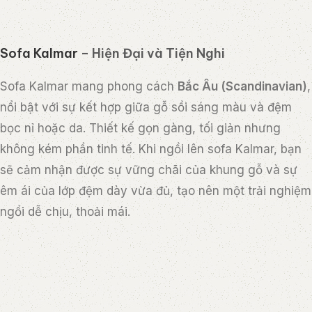
Sofa Kalmar
– Hiện Đại và Tiện Nghi
Sofa Kalmar mang phong cách
Bắc Âu (Scandinavian)
,
nổi bật với sự kết hợp giữa gỗ sồi sáng màu và đệm
bọc nỉ hoặc da. Thiết kế gọn gàng, tối giản nhưng
không kém phần tinh tế. Khi ngồi lên sofa Kalmar, bạn
sẽ cảm nhận được sự vững chãi của khung gỗ và sự
êm ái của lớp đệm dày vừa đủ, tạo nên một trải nghiệm
ngồi dễ chịu, thoải mái.
Arbour Sofa
– Sự Kết Hợp Hoàn Hảo Giữa Nghệ
Thuật và Công Năng