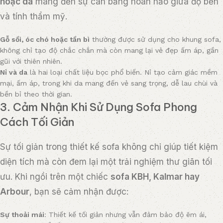
hoặc da
mang đến sự cân bằng hoàn hảo giữa độ bền
và tính thẩm mỹ.
Gỗ sồi, óc chó hoặc tần bì
thường được sử dụng cho khung sofa,
không chỉ tạo độ chắc chắn mà còn mang lại vẻ đẹp ấm áp, gần
gũi với thiên nhiên.
Nỉ và da
là hai loại chất liệu bọc phổ biến. Nỉ tạo cảm giác mềm
mại, ấm áp, trong khi da mang đến vẻ sang trọng, dễ lau chùi và
bền bỉ theo thời gian.
3. Cảm Nhận Khi Sử Dụng Sofa Phong
Cách Tối Giản
Sự tối giản trong thiết kế sofa không chỉ giúp tiết kiệm
diện tích mà còn đem lại một trải nghiệm thư giãn tối
ưu. Khi ngồi trên một chiếc
sofa KBH, Kalmar hay
Arbour
, bạn sẽ cảm nhận được:
Sự thoải mái
: Thiết kế tối giản nhưng vẫn đảm bảo độ êm ái,