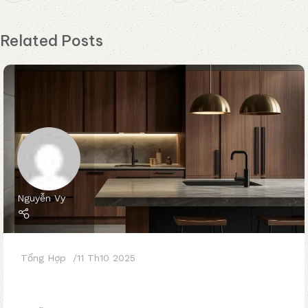
Related Posts
Nguyễn Vy
Tổng Hợp
11 Th10 2025
5 Mẫu Phòng Bếp Japandi Đẹp – Tối Giản –
Tinh Tế