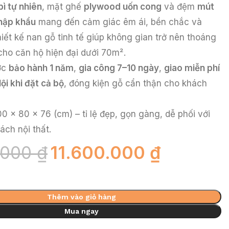
bì tự nhiên
, mặt ghế
plywood uốn cong
và đệm
mút
hập khẩu
mang đến cảm giác êm ái, bền chắc và
iết kế nan gỗ tinh tế giúp không gian trở nên thoáng
cho căn hộ hiện đại dưới 70m².
ợc
bảo hành 1 năm
,
gia công 7–10 ngày
,
giao miễn phí
ội khi đặt cả bộ
, đóng kiện gỗ cẩn thận cho khách
0 x 80 x 76 (cm) – tỉ lệ đẹp, gọn gàng, dễ phối với
ách nội thất.
.000
₫
11.600.000
₫
Thêm vào giỏ hàng
Mua ngay