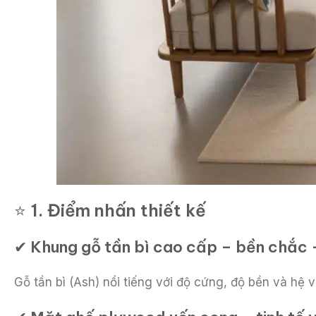
⭐
1. Điểm nhấn thiết kế
✔
Khung gỗ tần bì cao cấp – bền chắc –
Gỗ tần bì (Ash) nổi tiếng với độ cứng, độ bền và h