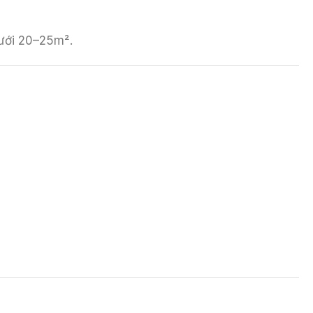
dưới 20–25m².