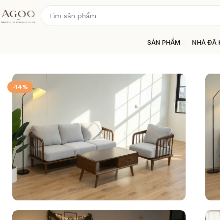
SẢN PHẨM
NHÀ ĐÃ 
Trang chủ
Phòng Khách
Sofa
Hikari Minimal Sofa – SF0027
-14%