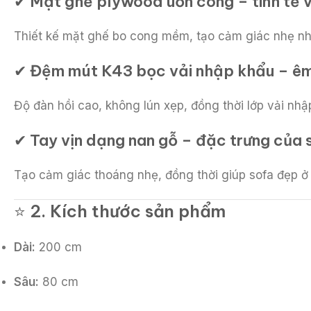
✔
Mặt ghế plywood uốn cong – tinh tế v
Thiết kế mặt ghế bo cong mềm, tạo cảm giác nhẹ nhà
✔
Đệm mút K43 bọc vải nhập khẩu – êm 
Độ đàn hồi cao, không lún xẹp, đồng thời lớp vải nh
✔
Tay vịn dạng nan gỗ – đặc trưng của 
Tạo cảm giác thoáng nhẹ, đồng thời giúp sofa đẹp ở 
⭐
2. Kích thước sản phẩm
Dài:
200 cm
Sâu:
80 cm