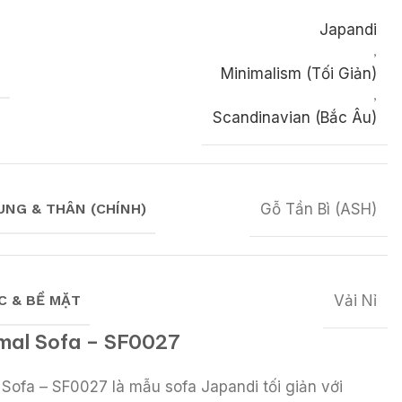
Japandi
,
H
Minimalism (Tối Giản)
,
Scandinavian (Bắc Âu)
UNG & THÂN (CHÍNH)
Gỗ Tần Bì (ASH)
C & BỀ MẶT
Vải Nỉ
imal Sofa – SF0027
 Sofa – SF0027 là mẫu sofa Japandi tối giản với