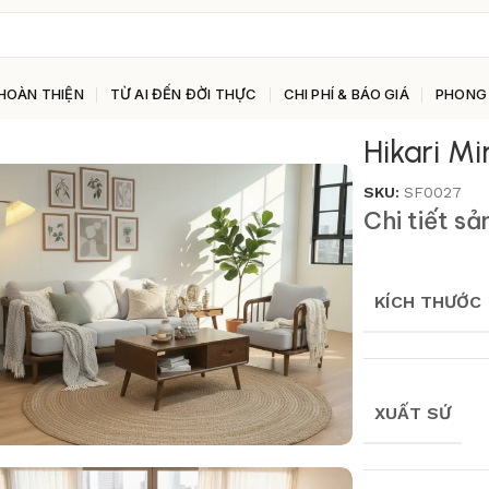
HOÀN THIỆN
TỪ AI ĐẾN ĐỜI THỰC
CHI PHÍ & BÁO GIÁ
PHONG
Hikari M
SKU:
SF0027
Chi tiết s
KÍCH THƯỚC
XUẤT SỨ