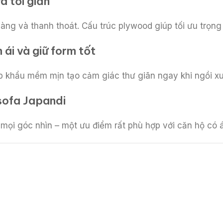
à tối giản
ng và thanh thoát. Cấu trúc plywood giúp tối ưu trọng
ái và giữ form tốt
ập khẩu mềm mịn tạo cảm giác thư giãn ngay khi ngồi x
sofa Japandi
mọi góc nhìn – một ưu điểm rất phù hợp với căn hộ có 