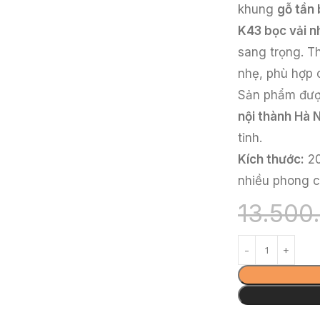
khung
gỗ tần 
K43 bọc vải n
sang trọng. Th
nhẹ, phù hợp 
Sản phẩm đư
nội thành Hà N
tỉnh.
Kích thước:
20
nhiều phong c
13.500