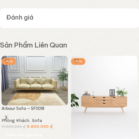
Đánh giá
Sản Phẩm Liên Quan
-15%
-13%
Arbour Sofa – SF0018
Phòng Khách
,
Sofa
9.800.000
₫
11.500.000
₫
Thêm vào giỏ hàng