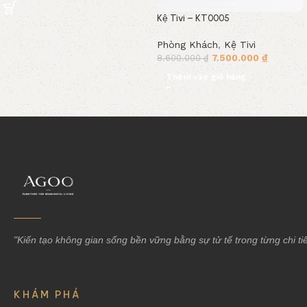
Kệ Tivi – KT0005
Phòng Khách
,
Kệ Tivi
7.500.000
₫
8.600.000
₫
Thêm vào giỏ hàng
Read More
"Kiến tạo không gian sống bền vững bằng sự tử tế trong từng chi tiế
KHÁM PHÁ