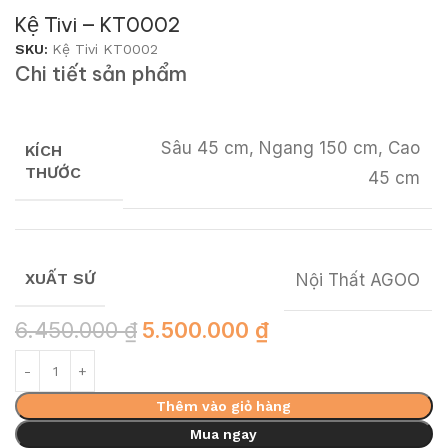
Kệ Tivi – KT0002
SKU:
Kệ Tivi KT0002
Chi tiết sản phẩm
Sâu 45 cm, Ngang 150 cm, Cao
KÍCH
THƯỚC
45 cm
XUẤT SỨ
Nội Thất AGOO
6.450.000
₫
5.500.000
₫
Thêm vào giỏ hàng
Mua ngay