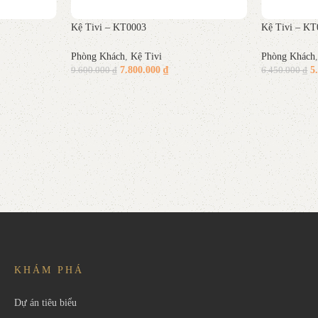
Kệ Tivi – KT0003
Kệ Tivi – KT
Phòng Khách
,
Kệ Tivi
Phòng Khách
7.800.000
₫
5
9.600.000
₫
6.450.000
₫
Thêm vào giỏ hàng
Thêm vào gi
KHÁM PHÁ
Dự án tiêu biểu