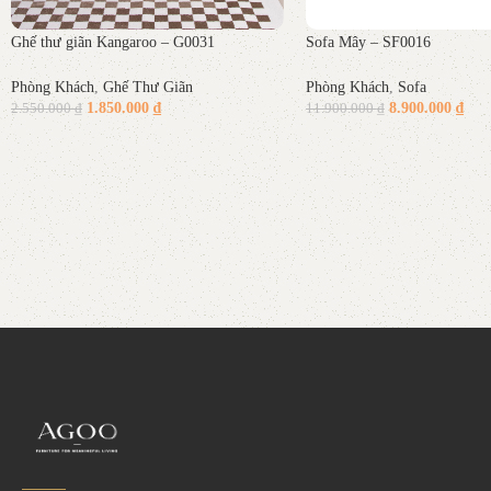
Ghế thư giãn Kangaroo – G0031
Sofa Mây – SF0016
Phòng Khách
,
Ghế Thư Giãn
Phòng Khách
,
Sofa
1.850.000
₫
8.900.000
₫
2.550.000
₫
11.900.000
₫
Thêm vào giỏ hàng
Thêm vào giỏ hàng
Read More