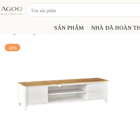
SẢN PHẨM
NHÀ ĐÃ HOÀN TH
Trang chủ
Phòng Khách
Kệ Tivi
Kệ Tivi – KT0001
-11%