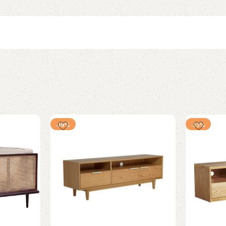
-19%
-15%