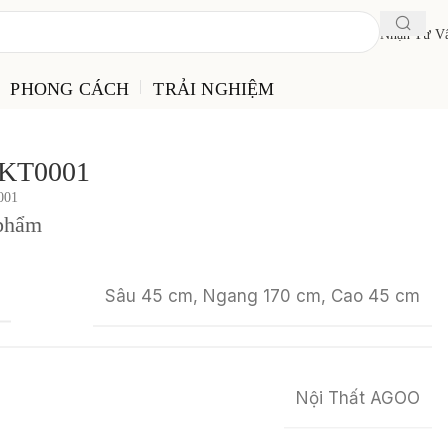
Nhận Tư V
PHONG CÁCH
TRẢI NGHIỆM
– KT0001
001
 phẩm
Sâu 45 cm, Ngang 170 cm, Cao 45 cm
C
Nội Thất AGOO