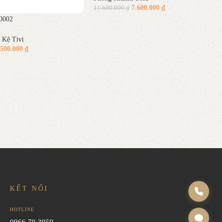
7.600.000
₫
11.600.000
₫
0002
Thêm vào giỏ hàng
,
Kệ Tivi
.500.000
₫
ỏ hàng
KẾT NỐI
HOTLINE
0966.70.3959