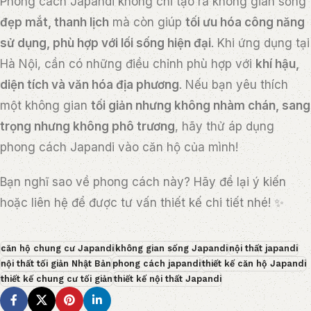
Phong cách Japandi không chỉ tạo ra không gian sống
đẹp mắt, thanh lịch
mà còn giúp
tối ưu hóa công năng
sử dụng, phù hợp với lối sống hiện đại
. Khi ứng dụng tại
Hà Nội, cần có những điều chỉnh phù hợp với
khí hậu,
diện tích và văn hóa địa phương
. Nếu bạn yêu thích
một không gian
tối giản nhưng không nhàm chán, sang
trọng nhưng không phô trương
, hãy thử áp dụng
phong cách Japandi vào căn hộ của mình!
Bạn nghĩ sao về phong cách này? Hãy để lại ý kiến
hoặc liên hệ để được tư vấn thiết kế chi tiết nhé! ✨
căn hộ chung cư Japandi
không gian sống Japandi
nội thất japandi
nội thất tối giản Nhật Bản
phong cách japandi
thiết kế căn hộ Japandi
thiết kế chung cư tối giản
thiết kế nội thất Japandi