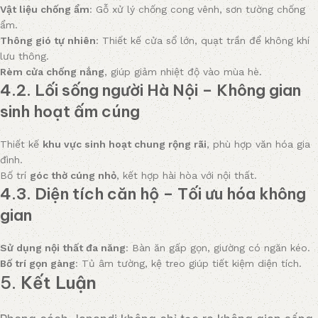
Vật liệu chống ẩm
: Gỗ xử lý chống cong vênh, sơn tường chống
ẩm.
Thông gió tự nhiên
: Thiết kế cửa sổ lớn, quạt trần để không khí
lưu thông.
Rèm cửa chống nắng
, giúp giảm nhiệt độ vào mùa hè.
4.2. Lối sống người Hà Nội – Không gian
sinh hoạt ấm cúng
Thiết kế
khu vực sinh hoạt chung rộng rãi
, phù hợp văn hóa gia
đình.
Bố trí
góc thờ cúng nhỏ
, kết hợp hài hòa với nội thất.
4.3. Diện tích căn hộ – Tối ưu hóa không
gian
Sử dụng nội thất đa năng
: Bàn ăn gấp gọn, giường có ngăn kéo.
Bố trí gọn gàng
: Tủ âm tường, kệ treo giúp tiết kiệm diện tích.
5.
Kết Luận