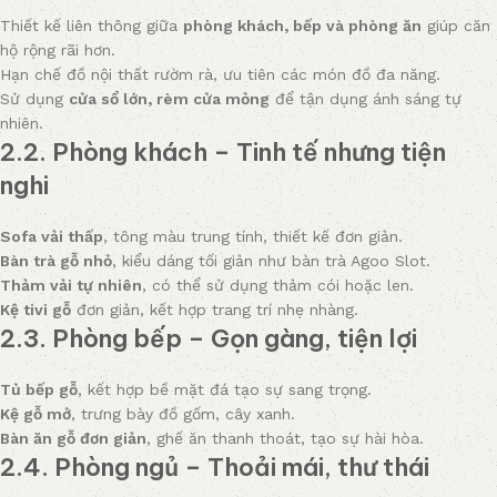
Thiết kế liên thông giữa
phòng khách, bếp và phòng ăn
giúp căn
hộ rộng rãi hơn.
Hạn chế đồ nội thất rườm rà, ưu tiên các món đồ đa năng.
Sử dụng
cửa sổ lớn, rèm cửa mỏng
để tận dụng ánh sáng tự
nhiên.
2.2. Phòng khách – Tinh tế nhưng tiện
nghi
Sofa vải thấp
, tông màu trung tính, thiết kế đơn giản.
Bàn trà gỗ nhỏ
, kiểu dáng tối giản như bàn trà Agoo Slot.
Thảm vải tự nhiên
, có thể sử dụng thảm cói hoặc len.
Kệ tivi gỗ
đơn giản, kết hợp trang trí nhẹ nhàng.
2.3. Phòng bếp – Gọn gàng, tiện lợi
Tủ bếp gỗ
, kết hợp bề mặt đá tạo sự sang trọng.
Kệ gỗ mở
, trưng bày đồ gốm, cây xanh.
Bàn ăn gỗ đơn giản
, ghế ăn thanh thoát, tạo sự hài hòa.
2.4. Phòng ngủ – Thoải mái, thư thái