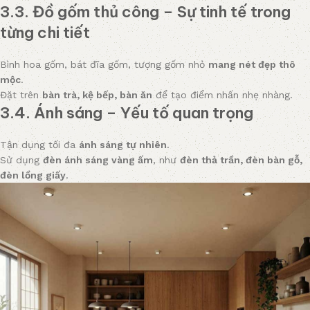
3.3. Đồ gốm thủ công – Sự tinh tế trong
từng chi tiết
Bình hoa gốm, bát đĩa gốm, tượng gốm nhỏ
mang nét đẹp thô
mộc
.
Đặt trên
bàn trà, kệ bếp, bàn ăn
để tạo điểm nhấn nhẹ nhàng.
3.4. Ánh sáng – Yếu tố quan trọng
Tận dụng tối đa
ánh sáng tự nhiên
.
Sử dụng
đèn ánh sáng vàng ấm
, như
đèn thả trần, đèn bàn gỗ,
đèn lồng giấy
.